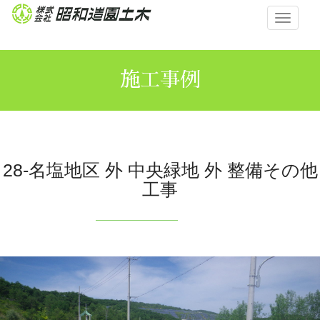
メ
ニ
ュ
ー
施工事例
28-名塩地区 外 中央緑地 外 整備その他
工事